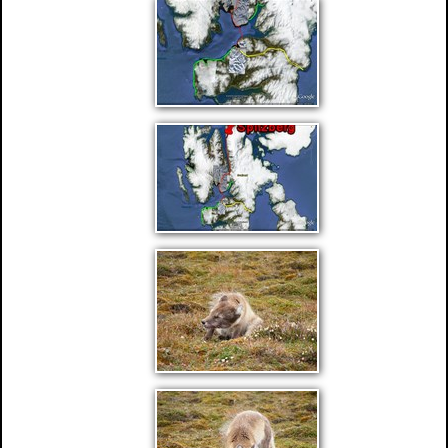
Spitzberg 2016
CANADA 2012.
BEST OF: 20 ans d'Aventures en 40
photos
20 ans d'aventures
▼
Diaporama Utah Arizona, Alaska
EGYPTE 2012.
Les vidéos.
Les trois Mousquetaires.
Utah et Arizona 2017
Alaska 2014