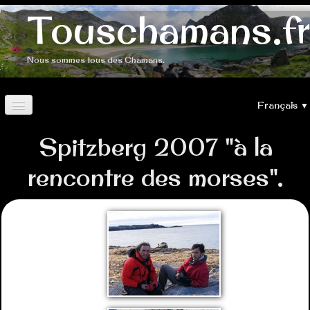
Touschamans.fr
Nous sommes tous des Chamans.
Français
▼
Spitzberg 2007 "à la
ACCUEIL
rencontre des morses".
Corse 2020
LA REUNION 2019
Roman: Pour nos enfants
Roman: Le sens de la vie